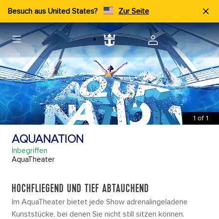
Besuch aus United States?
Zur Seite
1
of
1
AQUANATION
Inbegriffen
AquaTheater
HOCHFLIEGEND UND TIEF ABTAUCHEND
Im AquaTheater bietet jede Show adrenalingeladene
Kunststücke, bei denen Sie nicht still sitzen können.