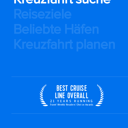
Reiseziele
Beliebte Häfen
Kreuzfahrt planen