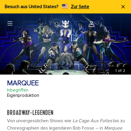
Besuch aus United States?
Zur Seite
1
of
2
MARQUEE
Inbegriffen
Eigenproduktion
BROADWAY-LEGENDEN
Von unvergesslichen Shows wie
La Cage Aux Folles
bis zu
Choreographien des legendären Bob Fosse – in
Marquee