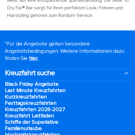
Meer, auf eine entspannende Spa-Behandlung. Die neue To
Dry For® Bar sorgt für Ihren perfekten Look: Föhnen und
Hairstyling gehören zum Rundum-Service.
*Für die Angebote gelten besondere
Angebotsbedingungen. Weitere Informationen dazu
finden Sie
hier.
.
Kreuzfahrt suche
Black Friday Angebote
Last Minute Kreuzfahrten
Kurzkreuzfahrten​
Festtagskreuzfahrten​
Kreuzfahrten 2026-2027
Kreuzfahrt Leitfaden
Schiffe der Superlative
Familienurlaube​
Hochzeitskreuzfahrten