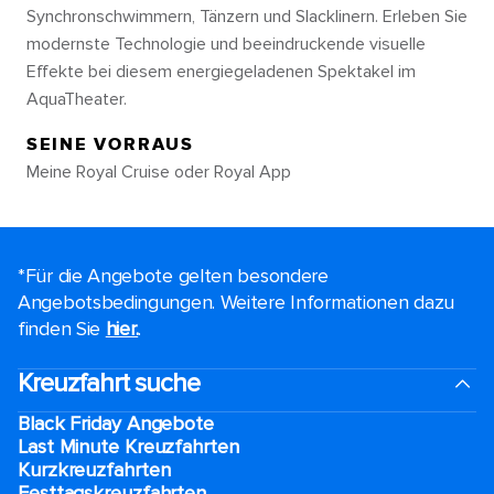
Synchronschwimmern, Tänzern und Slacklinern. Erleben Sie
modernste Technologie und beeindruckende visuelle
Effekte bei diesem energiegeladenen Spektakel im
AquaTheater.
SEINE VORRAUS
Meine Royal Cruise oder Royal App
*Für die Angebote gelten besondere
Angebotsbedingungen. Weitere Informationen dazu
finden Sie
hier.
.
Kreuzfahrt suche
Black Friday Angebote
Last Minute Kreuzfahrten
Kurzkreuzfahrten​
Festtagskreuzfahrten​