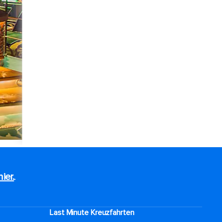
hier.
.
Last Minute Kreuzfahrten