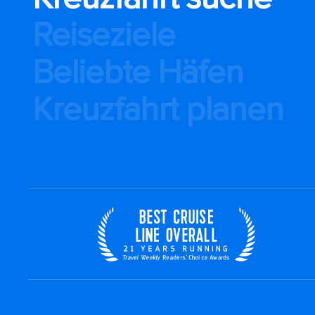
Reiseziele
Beliebte Häfen
Kreuzfahrt planen