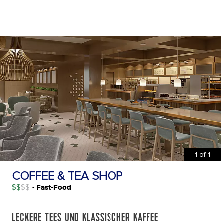
1
of
1
COFFEE & TEA SHOP
$$
- Fast-Food
LECKERE TEES UND KLASSISCHER KAFFEE