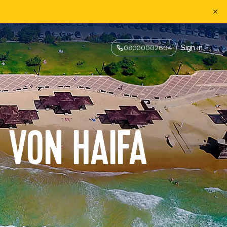
Sign in
08000002604
 VON HAIFA