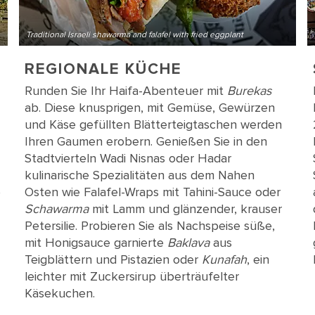
Traditional Israeli shawarma and falafel with fried eggplant
REGIONALE KÜCHE
Runden Sie Ihr Haifa-Abenteuer mit
Burekas
ab. Diese knusprigen, mit Gemüse, Gewürzen
und Käse gefüllten Blätterteigtaschen werden
Ihren Gaumen erobern. Genießen Sie in den
Stadtvierteln Wadi Nisnas oder Hadar
kulinarische Spezialitäten aus dem Nahen
e
Osten wie Falafel-Wraps mit Tahini-Sauce oder
Schawarma
mit Lamm und glänzender, krauser
Petersilie. Probieren Sie als Nachspeise süße,
mit Honigsauce garnierte
Baklava
aus
Teigblättern und Pistazien oder
Kunafah
, ein
leichter mit Zuckersirup überträufelter
Käsekuchen.