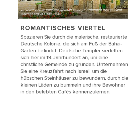
A typical house from the German colony surrounded by trees and
flower beds in Haifa, Israel
ROMANTISCHES VIERTEL
Spazieren Sie durch die malerische, restaurierte
Deutsche Kolonie, die sich am Fuß der Bahai-
Gärten befindet. Deutsche Templer siedelten
sich hier im 19. Jahrhundert an, um eine
christliche Gemeinde zu gründen. Unternehmen
Sie eine Kreuzfahrt nach Israel, um die
hübschen Steinhäuser zu bewundern, durch di
kleinen Läden zu bummeln und ihre Bewohner
in den belebten Cafés kennenzulernen.