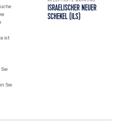
AKZEPTIERTE WÄHRUNG
Küche
ISRAELISCHER NEUER
ie
SCHEKEL (ILS)
n
a ist
 Sie
n
n Sie