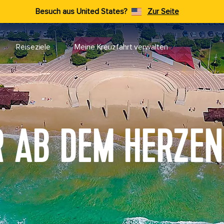
Besuch aus United States?
Zur Seite
Reiseziele​
Meine Kreuzfahrt verwalten
 AB DEM HERZEN