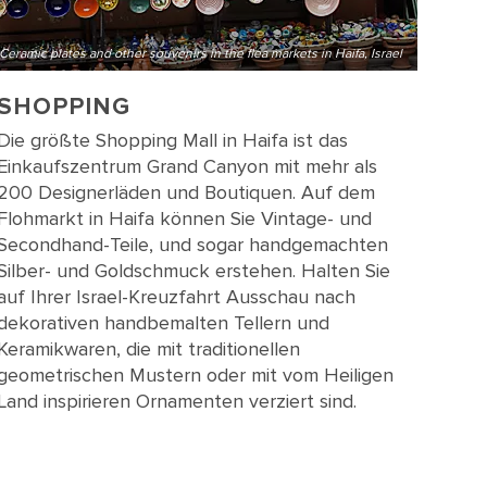
Ceramic plates and other souvenirs in the flea markets in Haifa, Israel
SHOPPING
Die größte Shopping Mall in Haifa ist das
Einkaufszentrum Grand Canyon mit mehr als
200 Designerläden und Boutiquen. Auf dem
Flohmarkt in Haifa können Sie Vintage- und
Secondhand-Teile, und sogar handgemachten
Silber- und Goldschmuck erstehen. Halten Sie
auf Ihrer Israel-Kreuzfahrt Ausschau nach
dekorativen handbemalten Tellern und
Keramikwaren, die mit traditionellen
geometrischen Mustern oder mit vom Heiligen
Land inspirieren Ornamenten verziert sind.