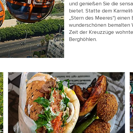
und genießen Sie die sensat
bietet. Statte dem Karmelite
„Stern des Meeres“) einen
wunderschönen bemalten W
Zeit der Kreuzzüge wohnte
Berghöhlen.
Three cable cars in Haifa, Israel