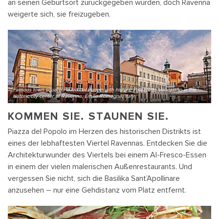
an seinen Geburtsort zurückgegeben würden, doch Ravenna
weigerte sich, sie freizugeben.
Famous town square Piazza del Popolo with historic Palazzetto Veneziano in the
historic city center of Ravenna, Emilia-Romagna, Italy
KOMMEN SIE. STAUNEN SIE.
Piazza del Popolo im Herzen des historischen Distrikts ist
eines der lebhaftesten Viertel Ravennas. Entdecken Sie die
Architekturwunder des Viertels bei einem Al-Fresco-Essen
in einem der vielen malerischen Außenrestaurants. Und
vergessen Sie nicht, sich die Basilika Sant’Apollinare
anzusehen – nur eine Gehdistanz vom Platz entfernt.