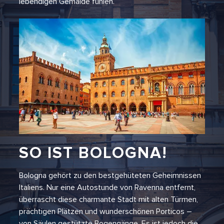
lebendigen Gemälde fühlen.
SO IST BOLOGNA!
Bologna gehört zu den bestgehüteten Geheimnissen
Italiens. Nur eine Autostunde von Ravenna entfernt,
überrascht diese charmante Stadt mit alten Türmen,
prächtigen Plätzen und wunderschönen Porticos –
von Säulen gestützte Bogengänge. Es ist jedoch die