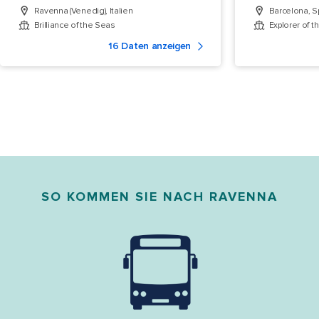
Ravenna (Venedig), Italien
Barcelona, S
Brilliance of the Seas
Explorer of t
16 Daten anzeigen
SO KOMMEN SIE NACH RAVENNA