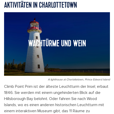
AKTIVITÄTEN IN CHARLOTTETOWN
WACHTÜRME UND WEIN
A lighthouse at Charlottetown, Prince Edward Island
Climb Point Prim ist der älteste Leuchtturm der Insel, erbaut
1846. Sie werden mit einem ungehinderten Blick auf die
Hillsborough Bay belohnt. Oder fahren Sie nach Wood
Islands, wo es einen anderen historischen Leuchtturm mit
einem interaktiven Museum gibt, das 11 Räume zu