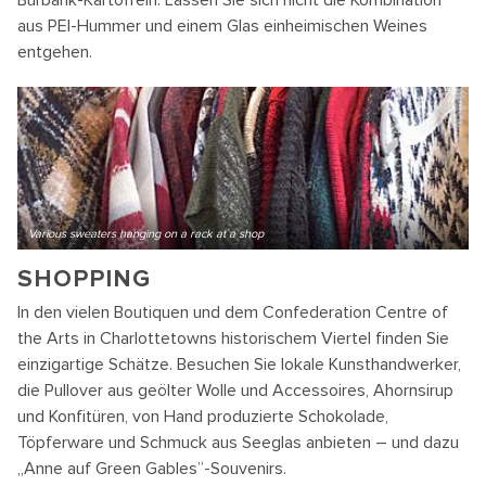
Burbank-Kartoffeln. Lassen Sie sich nicht die Kombination
aus PEI-Hummer und einem Glas einheimischen Weines
entgehen.
Various sweaters hanging on a rack at a shop
SHOPPING
In den vielen Boutiquen und dem Confederation Centre of
the Arts in Charlottetowns historischem Viertel finden Sie
einzigartige Schätze. Besuchen Sie lokale Kunsthandwerker,
die Pullover aus geölter Wolle und Accessoires, Ahornsirup
und Konfitüren, von Hand produzierte Schokolade,
Töpferware und Schmuck aus Seeglas anbieten – und dazu
„Anne auf Green Gables”-Souvenirs.