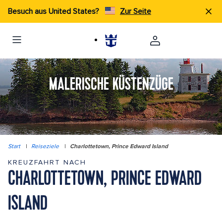
Besuch aus United States?
Zur Seite
MALERISCHE KÜSTENZÜGE
Start
|
Reiseziele
|
Charlottetown, Prince Edward Island
KREUZFAHRT NACH
CHARLOTTETOWN, PRINCE EDWARD
ISLAND