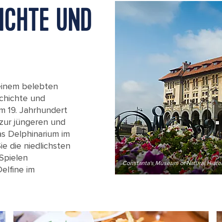
ICHTE UND
 einem belebten
chichte und
m 19. Jahrhundert
 zur jüngeren und
s Delphinarium im
e die niedlichsten
Spielen
Constanta's Museum of Natural Histor
elfine im