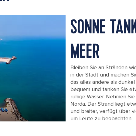
SONNE TAN
MEER
Bleiben Sie an Stränden w
in der Stadt und machen S
das alles andere als dunkel
bequem und tanken Sie etw
ruhige Wasser. Nehmen Sie s
Norda. Der Strand liegt etw
und breiter, verfügt über v
Have a bright, sunny day at the Black
um Leute zu beobachten.