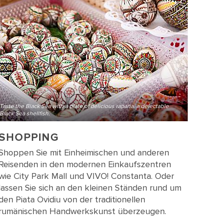
Taste the Black Sea with a plate of delicious rapana, a delectable
Black Sea shellfish.
SHOPPING
Shoppen Sie mit Einheimischen und anderen
Reisenden in den modernen Einkaufszentren
wie City Park Mall und VIVO! Constanta. Oder
lassen Sie sich an den kleinen Ständen rund um
den Piata Ovidiu von der traditionellen
rumänischen Handwerkskunst überzeugen.