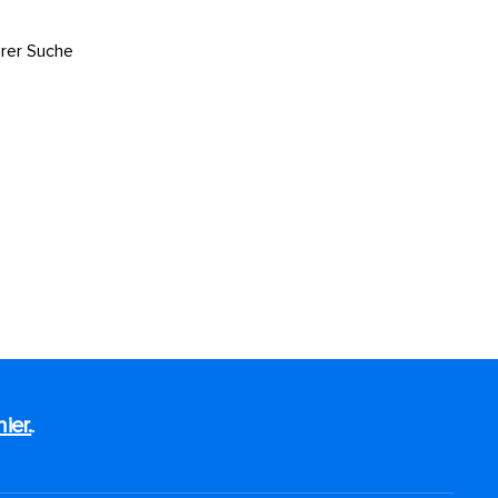
hrer Suche
hier.
.