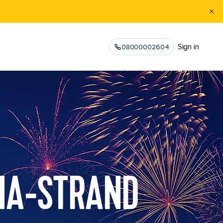
Sign in
08000002604
NA-STRAND