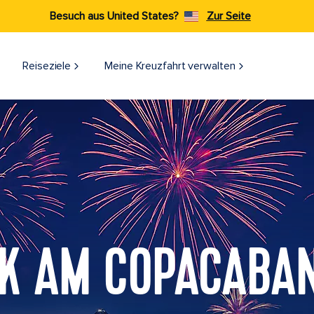
Besuch aus United States?
Zur Seite
Reiseziele​
Meine Kreuzfahrt verwalten
K AM COPACABA