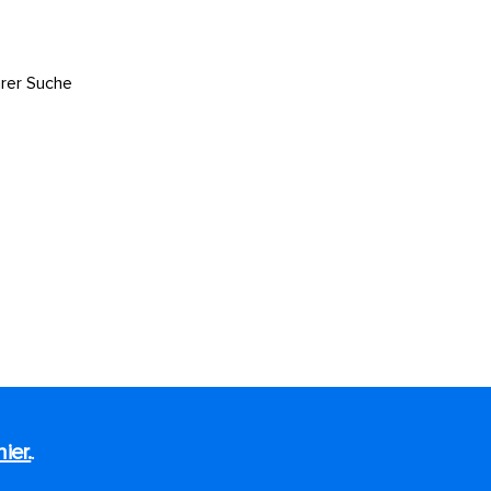
hrer Suche
hier.
.