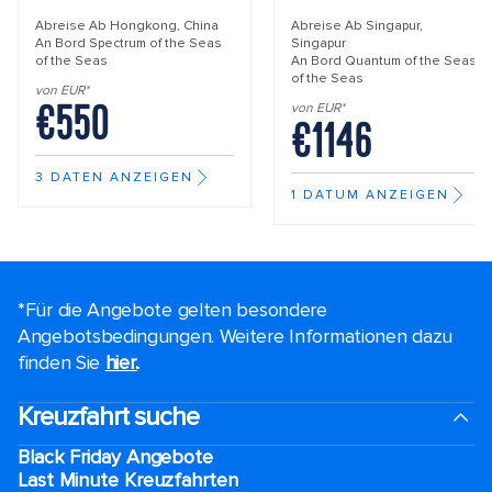
Abreise Ab
Hongkong, China
Abreise Ab
Singapur,
An Bord
Spectrum of the Seas
Singapur
of the Seas
An Bord
Quantum of the Seas
of the Seas
von EUR*
€550
von EUR*
€1146
3 DATEN ANZEIGEN
1 DATUM ANZEIGEN
*Für die Angebote gelten besondere
Angebotsbedingungen. Weitere Informationen dazu
finden Sie
hier.
.
Kreuzfahrt suche
Black Friday Angebote
Last Minute Kreuzfahrten