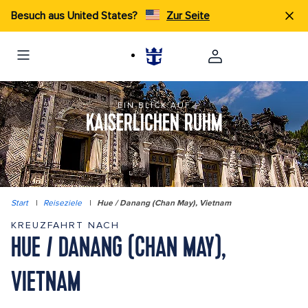
Besuch aus United States?
Zur Seite
EIN BLICK AUF
KAISERLICHEN RUHM
Start
|
Reiseziele
|
Hue / Danang (Chan May), Vietnam
KREUZFAHRT NACH
HUE / DANANG (CHAN MAY),
VIETNAM