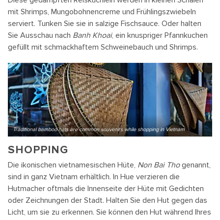
Diese gedämpften Reisküchlein werden in kleinen Schalen
mit Shrimps, Mungobohnencreme und Frühlingszwiebeln
serviert. Tunken Sie sie in salzige Fischsauce. Oder halten
Sie Ausschau nach
Banh Khoai
, ein knuspriger Pfannkuchen
gefüllt mit schmackhaftem Schweinebauch und Shrimps.
Traditional bamboo hats are common souvenirs while shopping in Vietnam
SHOPPING
Die ikonischen vietnamesischen Hüte,
Non Bai Tho
genannt,
sind in ganz Vietnam erhältlich. In Hue verzieren die
Hutmacher oftmals die Innenseite der Hüte mit Gedichten
oder Zeichnungen der Stadt. Halten Sie den Hut gegen das
Licht, um sie zu erkennen. Sie können den Hut während Ihres