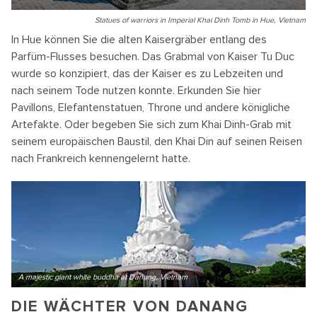
Statues of warriors in Imperial Khai Dinh Tomb in Hue, Vietnam
In Hue können Sie die alten Kaisergräber entlang des
Parfüm-Flusses besuchen. Das Grabmal von Kaiser Tu Duc
wurde so konzipiert, das der Kaiser es zu Lebzeiten und
nach seinem Tode nutzen konnte. Erkunden Sie hier
Pavillons, Elefantenstatuen, Throne und andere königliche
Artefakte. Oder begeben Sie sich zum Khai Dinh-Grab mit
seinem europäischen Baustil, den Khai Din auf seinen Reisen
nach Frankreich kennengelernt hatte.
A majestic giant white buddha at Danang, Vietnam
DIE WÄCHTER VON DANANG