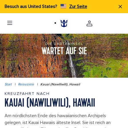
Besuch aus United States?
Zur Seite
DIE GARTENINSEL
WARTET AUF SIE
Start
|
Reiseziele
|
Kauai (Nawiliwili), Hawaii
KREUZFAHRT NACH
KAUAI (NAWILIWILI), HAWAII
Am nördlichsten Ende des hawaiianischen Archipels
gelegen, ist Kauai Hawaiis älteste Insel. Sie ist reich an