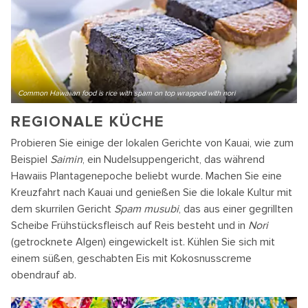
Common Hawaiian food is rice with spam on top wrapped with nori
REGIONALE KÜCHE
Probieren Sie einige der lokalen Gerichte von Kauai, wie zum
Beispiel
Saimin
, ein Nudelsuppengericht, das während
Hawaiis Plantagenepoche beliebt wurde. Machen Sie eine
Kreuzfahrt nach Kauai und genießen Sie die lokale Kultur mit
dem skurrilen Gericht
Spam musubi
, das aus einer gegrillten
Scheibe Frühstücksfleisch auf Reis besteht und in
Nori
(getrocknete Algen) eingewickelt ist. Kühlen Sie sich mit
einem süßen, geschabten Eis mit Kokosnusscreme
obendrauf ab.