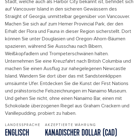
Stadt, welche auch als Harbor City bekannt ist, befindet sich
auf Vancouver Island in den sicheren Gewässern des
Straight of Georgia, unmittelbar gegenüber von Vancouver.
Machen Sie sich auf zum Hemer Provincial Park, der den
Erhalt der Flora und Fauna in dieser Region sicherstellt. Dort
können Sie unter Douglasien und Oregon-Ahorn-Bäumen
spazieren, während Sie Ausschau nach Bibern,
Weißkopfadlern und Trompeterschwänen halten.
Unternehmen Sie eine Kreuzfahrt nach British Columbia und
machen Sie einen Ausflug zur nahegelegenen Newcastle
Island. Wandern Sie dort über das mit Sandsteinklippen
umsäumte Ufer. Entdecken Sie die Kunst der First Nations
und prähistorische Felszeichnungen im Nanaimo Museum.
Und gehen Sie nicht, ohne einen Nanaimo Bar, einen mit
Schokolade überzogenen Riegel aus Graham Crackern und
Vanillepudding, probiert zu haben.
LANDESSPRACHE
AKZEPTIERTE WÄHRUNG
ENGLISCH
KANADISCHER DOLLAR (CAD)