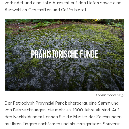
verbindet und eine tolle Aussicht auf den Hafen sowie eine
Auswahl an Geschäften und Cafés bietet.
PRÄHISTORISCHE FUNDE
Ancient rock carvings
Der Petroglyph Provincial Park beherbergt eine Sammlung
von Felszeichnungen, die mehr als 1000 Jahre alt sind. Auf
den Nachbildungen können Sie die Muster der Zeichnungen
mit Ihren Fingern nachfahren und als einzigartiges Souvenir