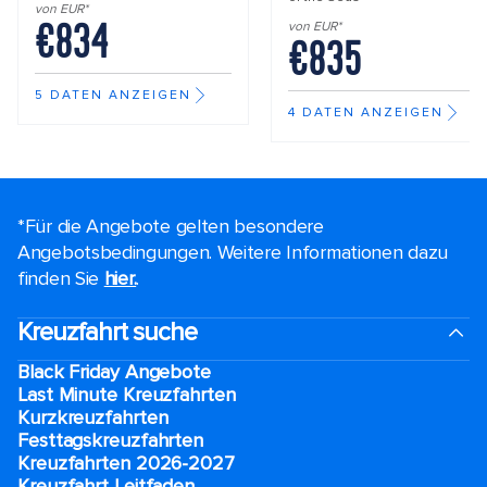
von EUR*
€834
von EUR*
€835
5 DATEN ANZEIGEN
4 DATEN ANZEIGEN
*Für die Angebote gelten besondere
Angebotsbedingungen. Weitere Informationen dazu
finden Sie
hier.
.
Kreuzfahrt suche
Black Friday Angebote
Last Minute Kreuzfahrten
Kurzkreuzfahrten​
Festtagskreuzfahrten​
Kreuzfahrten 2026-2027
Kreuzfahrt Leitfaden