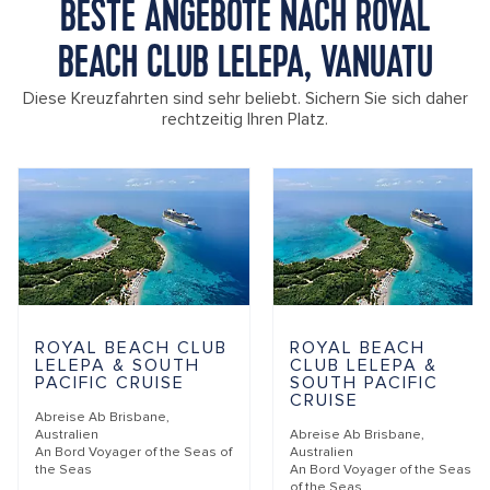
BESTE ANGEBOTE NACH ROYAL
BEACH CLUB LELEPA, VANUATU
Diese Kreuzfahrten sind sehr beliebt. Sichern Sie sich daher
rechtzeitig Ihren Platz.
ROYAL BEACH CLUB
ROYAL BEACH
LELEPA & SOUTH
CLUB LELEPA &
PACIFIC CRUISE
SOUTH PACIFIC
CRUISE
Abreise Ab
Brisbane,
Australien
Abreise Ab
Brisbane,
An Bord
Voyager of the Seas of
Australien
the Seas
An Bord
Voyager of the Seas
of the Seas