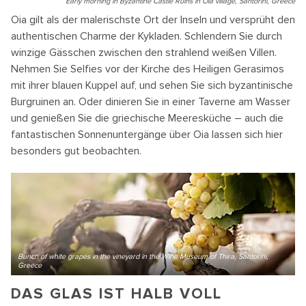
Early morning in Byzantine Castle Ruins in Oia village, Santorini, Greece
Oia gilt als der malerischste Ort der Inseln und versprüht den
authentischen Charme der Kykladen. Schlendern Sie durch
winzige Gässchen zwischen den strahlend weißen Villen.
Nehmen Sie Selfies vor der Kirche des Heiligen Gerasimos
mit ihrer blauen Kuppel auf, und sehen Sie sich byzantinische
Burgruinen an. Oder dinieren Sie in einer Taverne am Wasser
und genießen Sie die griechische Meeresküche – auch die
fantastischen Sonnenuntergänge über Oia lassen sich hier
besonders gut beobachten.
Bunch of white grapes in the vineyard in the Wine Museum of Thira, Santorini,
Greece
DAS GLAS IST HALB VOLL