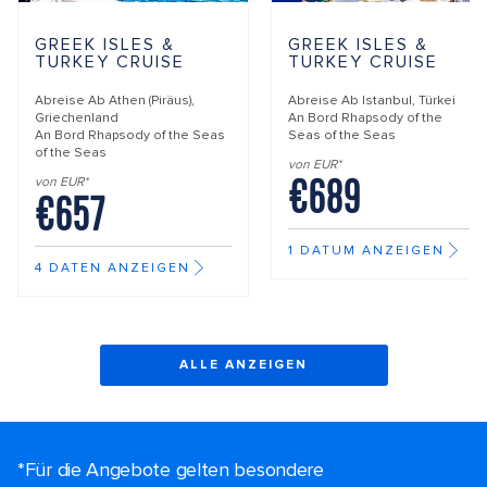
GREEK ISLES &
GREEK ISLES &
TURKEY CRUISE
TURKEY CRUISE
Abreise Ab
Athen (Piräus),
Abreise Ab
Istanbul, Türkei
Griechenland
An Bord
Rhapsody of the
An Bord
Rhapsody of the Seas
Seas of the Seas
of the Seas
von EUR*
€689
von EUR*
€657
1 DATUM ANZEIGEN
4 DATEN ANZEIGEN
ALLE ANZEIGEN
*Für die Angebote gelten besondere