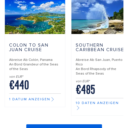
COLON TO SAN
SOUTHERN
JUAN CRUISE
CARIBBEAN CRUISE
Abreise Ab
Colón, Panama
Abreise Ab
San Juan, Puerto
An Bord
Grandeur of the Seas
Rico
of the Seas
An Bord
Rhapsody of the
Seas of the Seas
von EUR*
€440
von EUR*
€485
1 DATUM ANZEIGEN
10 DATEN ANZEIGEN