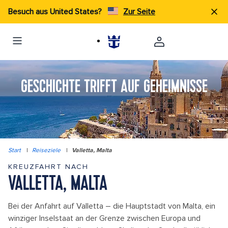
Besuch aus United States?
Zur Seite
GESCHICHTE TRIFFT AUF GEHEIMNISSE
Start
|
Reiseziele
|
Valletta, Malta
KREUZFAHRT NACH
VALLETTA, MALTA
Bei der Anfahrt auf Valletta – die Hauptstadt von Malta, ein
winziger Inselstaat an der Grenze zwischen Europa und