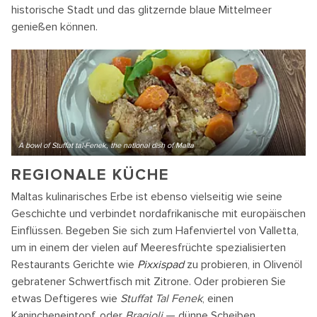
historische Stadt und das glitzernde blaue Mittelmeer
genießen können.
A bowl of Stuffat tal-Fenek, the national dish of Malta
REGIONALE KÜCHE
Maltas kulinarisches Erbe ist ebenso vielseitig wie seine
Geschichte und verbindet nordafrikanische mit europäischen
Einflüssen. Begeben Sie sich zum Hafenviertel von Valletta,
um in einem der vielen auf Meeresfrüchte spezialisierten
Restaurants Gerichte wie
Pixxispad
zu probieren, in Olivenöl
gebratener Schwertfisch mit Zitrone. Oder probieren Sie
etwas Deftigeres wie
Stuffat Tal Fenek
, einen
Kanincheneintopf, oder
Bragioli
— dünne Scheiben