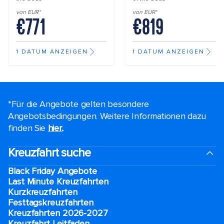
von EUR*
von EUR*
€771
€819
1 DATUM ANZEIGEN
1 DATUM ANZEIGEN
*Für die Angebote gelten besondere
Angebotsbedingungen. Weitere Informationen dazu
finden Sie
hier.
.
Kreuzfahrt suche
Black Friday Angebote
Last Minute Kreuzfahrten
Kurzkreuzfahrten​
Festtagskreuzfahrten​
Kreuzfahrten 2026-2027
Kreuzfahrt Leitfaden