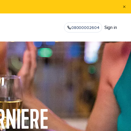
Sign in
08000002604
RNIERE