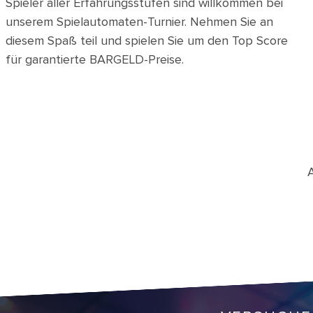
Spieler aller Erfahrungsstufen sind willkommen bei
unserem Spielautomaten-Turnier. Nehmen Sie an
diesem Spaß teil und spielen Sie um den Top Score
für garantierte BARGELD-Preise.
A