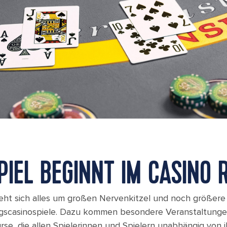
PIEL BEGINNT IM CASINO 
eht sich alles um großen Nervenkitzel und noch größere
lingscasinospiele. Dazu kommen besondere Veranstaltung
rse, die allen Spielerinnen und Spielern unabhängig von i