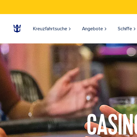
Kreuzfahrtsuche
Angebote
Schiffe
CASIN