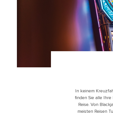
In keinem Kreuzfah
finden Sie alle Ihr
Reise. Von Blackj
meisten Reisen Tu