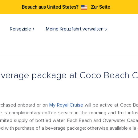
Besuch aus United States?
Zur Seite
Reiseziele​
Meine Kreuzfahrt verwalten
everage package at Coco Beach Cl
rchased onboard or on
My Royal Cruise
will be active at Coco Be
ere is complimentary coffee service in the morning and fruit infu
limited supply of bottled water. Each Beach and Overwater Caba
ded with purchase of a beverage package; otherwise available a la c