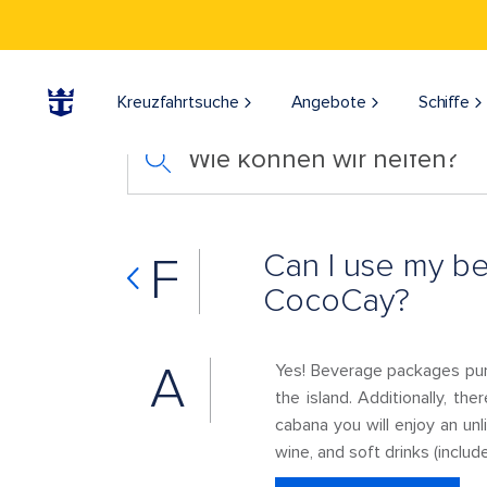
Kreuzfahrtsuche
Angebote
Schiffe
Wie können wir helfen?
Can I use my b
F
CocoCay?
A
Yes! Beverage packages pu
the island. Additionally, th
cabana you will enjoy an un
wine, and soft drinks (inclu