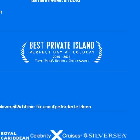
Barrierefreiheit an Bord​
r
|
laverei
Richtlinie für unaufgeforderte Ideen