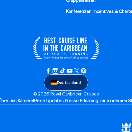
Gruppenreisen
Konferenzen, Incentives & Charte
Deutschland
© 2026 Royal Caribbean Cruises
|
|
|
|
Über uns
Karriere​
Reise Updates​
Presse
Erklärung zur modernen Sk