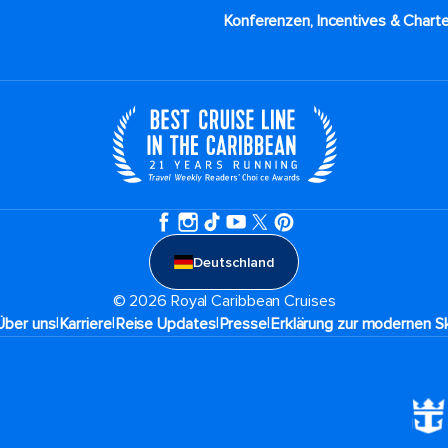
Konferenzen, Incentives & Charte
Deutschland
© 2026 Royal Caribbean Cruises
|
|
|
|
Über uns
Karriere​
Reise Updates​
Presse
Erklärung zur modernen Sk