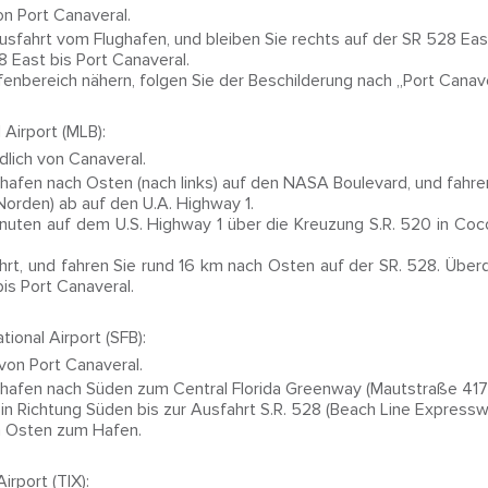
n Port Canaveral.
sfahrt vom Flughafen, und bleiben Sie rechts auf der SR 528 Eas
 East bis Port Canaveral.
nbereich nähern, folgen Sie der Beschilderung nach „Port Canaver
Airport (MLB):
dlich von Canaveral.
hafen nach Osten (nach links) auf den NASA Boulevard, und fahren
(Norden) ab auf den U.A. Highway 1.
nuten auf dem U.S. Highway 1 über die Kreuzung S.R. 520 in Coco
t, und fahren Sie rund 16 km nach Osten auf der SR. 528. Überque
is Port Canaveral.
ional Airport (SFB):
von Port Canaveral.
ghafen nach Süden zum Central Florida Greenway (Mautstraße 417)
in Richtung Süden bis zur Ausfahrt S.R. 528 (Beach Line Express
h Osten zum Hafen.
rport (TIX):