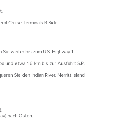
t.
al Cruise Terminals B Side“.
 Sie weiter bis zum U.S. Highway 1.
a und etwa 1,6 km bis zur Ausfahrt S.R.
ren Sie den Indian River, Nerritt Island
.
way) nach Osten.