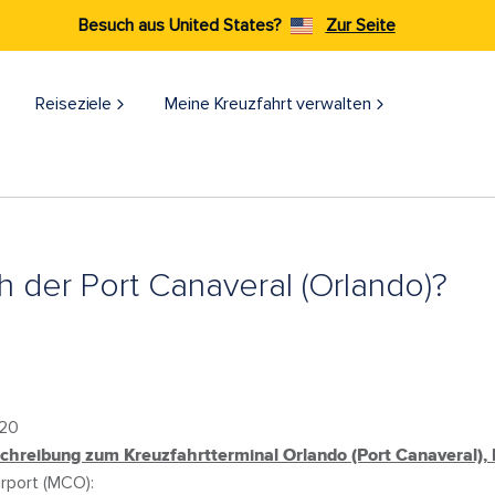
Besuch aus United States?
Zur Seite
Reiseziele​
Meine Kreuzfahrt verwalten
h der Port Canaveral (Orlando)?
920
hreibung zum Kreuzfahrtterminal Orlando (Port Canaveral), F
irport (MCO):