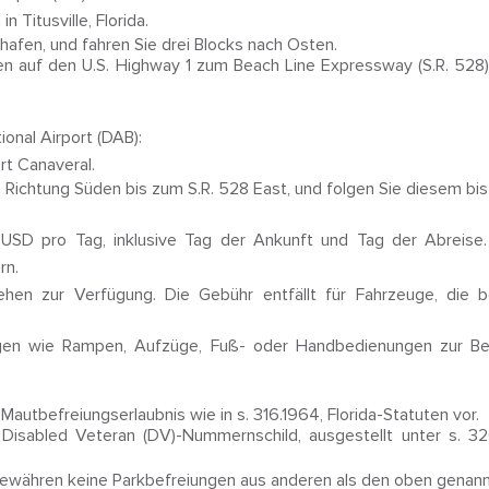
 Titusville, Florida.
hafen, und fahren Sie drei Blocks nach Osten.
 auf den U.S. Highway 1 zum Beach Line Expressway (S.R. 528)
onal Airport (DAB):
rt Canaveral.
 Richtung Süden bis zum S.R. 528 East, und folgen Sie diesem bi
USD pro Tag, inklusive Tag der Ankunft und Tag der Abreise.
rn.
hen zur Verfügung. Die Gebühr entfällt für Fahrzeuge, die
ngen wie Rampen, Aufzüge, Fuß- oder Handbedienungen zur Be
Mautbefreiungserlaubnis wie in s. 316.1964, Florida-Statuten vor.
a Disabled Veteran (DV)-Nummernschild, ausgestellt unter s. 3
 gewähren keine Parkbefreiungen aus anderen als den oben genan