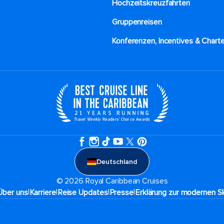
Hochzeitskreuzfahrten
Gruppenreisen
Konferenzen, Incentives & Charte
Deutschland
© 2026 Royal Caribbean Cruises
|
|
|
|
Über uns
Karriere​
Reise Updates​
Presse
Erklärung zur modernen Sk