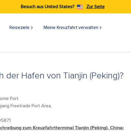
Besuch aus United States?
Zur Seite
Reiseziele​
Meine Kreuzfahrt verwalten
h der Hafen von Tianjin (Peking)?
 Home Port
iang Freetrade Port Area,
05871
hreibung zum Kreuzfahrtterminal Tianjin (Peking), China: