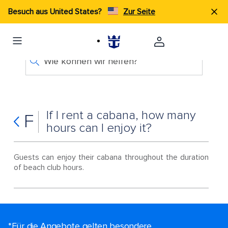
Besuch aus United States?
Zur Seite
Wie können wir helfen?
If I rent a cabana, how many
F
hours can I enjoy it?
Guests can enjoy their cabana throughout the duration
of beach club hours.
*Für die Angebote gelten besondere