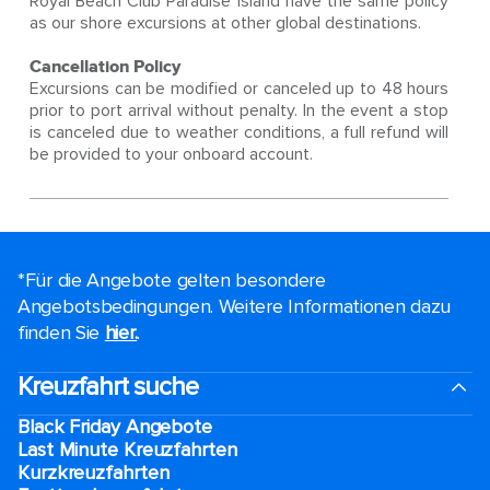
Royal Beach Club Paradise Island have the same policy
as our shore excursions at other global destinations.
Cancellation Policy
Excursions can be modified or canceled up to 48 hours
prior to port arrival without penalty. In the event a stop
is canceled due to weather conditions, a full refund will
be provided to your onboard account.
*Für die Angebote gelten besondere
Angebotsbedingungen. Weitere Informationen dazu
finden Sie
hier.
.
Kreuzfahrt suche
Black Friday Angebote
Last Minute Kreuzfahrten
Kurzkreuzfahrten​