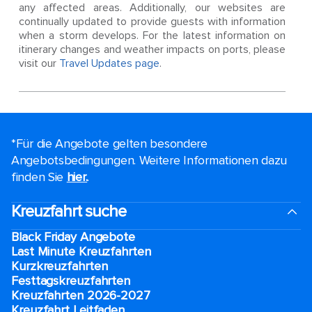
any affected areas. Additionally, our websites are
continually updated to provide guests with information
when a storm develops. For the latest information on
itinerary changes and weather impacts on ports, please
visit our
Travel Updates page
.
*Für die Angebote gelten besondere
Angebotsbedingungen. Weitere Informationen dazu
finden Sie
hier.
.
Kreuzfahrt suche
Black Friday Angebote
Last Minute Kreuzfahrten
Kurzkreuzfahrten​
Festtagskreuzfahrten​
Kreuzfahrten 2026-2027
Kreuzfahrt Leitfaden