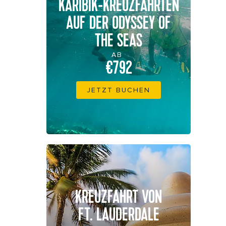
KARIBIK-KREUZFAHRTEN
AUF DER ODYSSEY OF
THE SEAS
AB
€792
JETZT BUCHEN
KREUZFAHRT VON
FT. LAUDERDALE