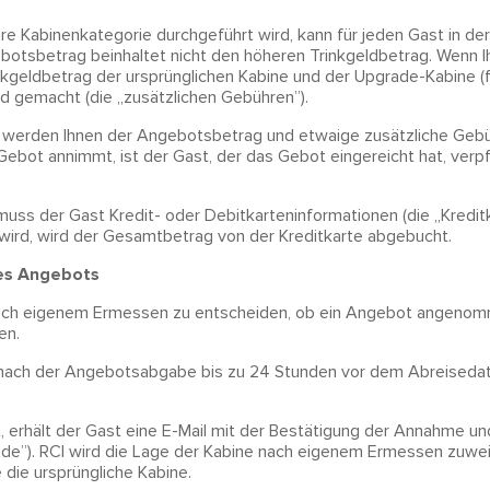
e Kabinenkategorie durchgeführt wird, kann für jeden Gast in de
ebotsbetrag beinhaltet nicht den höheren Trinkgeldbetrag. Wenn Ih
kgeldbetrag der ursprünglichen Kabine und der Upgrade-Kabine (fa
nd gemacht (die „zusätzlichen Gebühren”).
n, werden Ihnen der Angebotsbetrag und etwaige zusätzliche Geb
ebot annimmt, ist der Gast, der das Gebot eingereicht hat, verp
s der Gast Kredit- oder Debitkarteninformationen (die „Kredit
rd, wird der Gesamtbetrag von der Kreditkarte abgebucht.
es Angebots
 nach eigenem Ermessen zu entscheiden, ob ein Angebot angenom
en.
t nach der Angebotsabgabe bis zu 24 Stunden vor dem Abreiseda
erhält der Gast eine E-Mail mit der Bestätigung der Annahme un
de”). RCI wird die Lage der Kabine nach eigenem Ermessen zuwe
 die ursprüngliche Kabine.