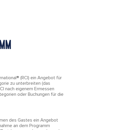
AMM
N
ational® (RCI) ein Angebot für
orie zu unterbreiten (das
 RCI nach eigenem Ermessen
tegorien oder Buchungen für die
Namen des Gastes ein Angebot
eilnahme an dem Programm