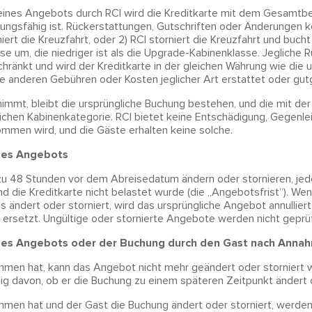
ines Angebots durch RCI wird die Kreditkarte mit dem Gesamtbe
tungsfähig ist. Rückerstattungen, Gutschriften oder Änderungen 
iert die Kreuzfahrt, oder 2) RCI storniert die Kreuzfahrt und buch
se um, die niedriger ist als die Upgrade-Kabinenklasse. Jegliche 
hränkt und wird der Kreditkarte in der gleichen Währung wie die 
e anderen Gebühren oder Kosten jeglicher Art erstattet oder gut
immt, bleibt die ursprüngliche Buchung bestehen, und die mit d
lichen Kabinenkategorie. RCI bietet keine Entschädigung, Gegenle
men wird, und die Gäste erhalten keine solche.
des Angebots
zu 48 Stunden vor dem Abreisedatum ändern oder stornieren, je
 die Kreditkarte nicht belastet wurde (die „Angebotsfrist“). W
ändert oder storniert, wird das ursprüngliche Angebot annullier
rsetzt. Ungültige oder stornierte Angebote werden nicht geprüf
des Angebots oder der Buchung durch den Gast nach Anna
en hat, kann das Angebot nicht mehr geändert oder storniert 
g davon, ob er die Buchung zu einem späteren Zeitpunkt ändert o
en hat und der Gast die Buchung ändert oder storniert, werde