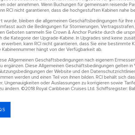
olen oder annehmen. Wenn Buchungen für gemeinsam reisende Pass
n RCI nicht garantieren, dass die hochgestuften Kabinen nahe be
 wurde, bleiben die allgemeinen Geschäftsbedingungen für Ihre 
 umfasst auch die Bedingungen für Stornierungen, Vertragsstrafe
ten Geboten sammeln Sie Crown & Anchor Punkte durch die urspr
h die Kategorie der Upgrade-Kabine. In Upgrades sind keine zusä
 erwerben, kann RCI nicht garantieren, dass Sie eine bestimmte
re Kabinennummer hängt von der Verfügbarkeit ab.
 diese Allgemeinen Geschäftsbedingungen nach eigenem Ermessen
zu ergänzen. Diese Allgemeinen Geschäftsbedingungen gelten in
Nutzungsbedingungen der Website und den Datenschutzrichtlinien, 
en werden und einen Teil von ihnen bilden. RCI behält sich das
ler, Ungenauigkeiten oder Auslassungen zu korrigieren sowie Tari
u ändern. ©2018 Royal Caribbean Cruises Ltd. Schiffsregister: B
QS