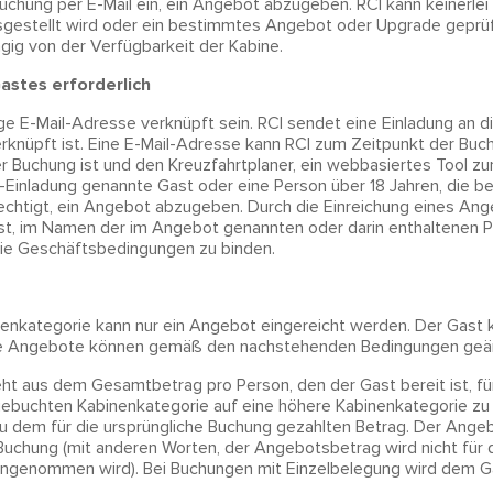
Buchung per E-Mail ein, ein Angebot abzugeben. RCI kann keinerl
usgestellt wird oder ein bestimmtes Angebot oder Upgrade geprü
gig von der Verfügbarkeit der Kabine.
astes erforderlich
e E-Mail-Adresse verknüpft sein. RCI sendet eine Einladung an die
rknüpft ist. Eine E-Mail-Adresse kann RCI zum Zeitpunkt der Buch
er Buchung ist und den Kreuzfahrtplaner, ein webbasiertes Tool zu
l-Einladung genannte Gast oder eine Person über 18 Jahren, die 
echtigt, ein Angebot abzugeben. Durch die Einreichung eines Ang
ist, im Namen der im Angebot genannten oder darin enthaltenen P
ie Geschäftsbedingungen zu binden.
nenkategorie kann nur ein Angebot eingereicht werden. Der Gast 
Die Angebote können gemäß den nachstehenden Bedingungen geä
t aus dem Gesamtbetrag pro Person, den der Gast bereit ist, für
gebuchten Kabinenkategorie auf eine höhere Kabinenkategorie zu 
 zu dem für die ursprüngliche Buchung gezahlten Betrag. Der Angeb
Buchung (mit anderen Worten, der Angebotsbetrag wird nicht für
ngenommen wird). Bei Buchungen mit Einzelbelegung wird dem Ga