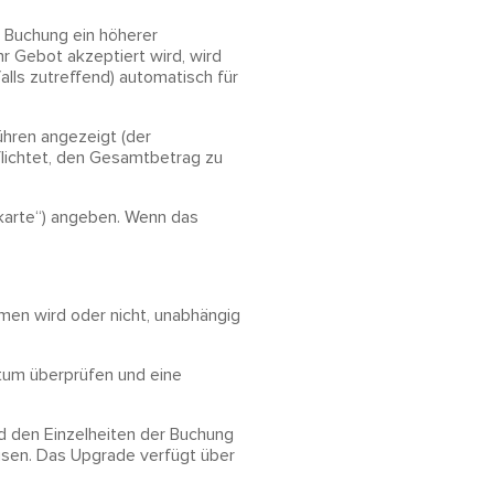
r Buchung ein höherer
r Gebot akzeptiert wird, wird
lls zutreffend) automatisch für
ühren angezeigt (der
flichtet, den Gesamtbetrag zu
karte“) angeben. Wenn das
men wird oder nicht, unabhängig
tum überprüfen und eine
d den Einzelheiten der Buchung
isen. Das Upgrade verfügt über