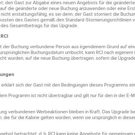
ichtet, den Gast zur Abgabe eines neuen Angebots für die geänder
auf die geänderte oder neue Buchung anzuwenden oder eine Ersta
nicht erstattungsfähig, es sei denn, der Gast storniert die Buch
tkosten des Gastes gemäß den Standard-Stornierungsrichtlinien v
g des Gesamtbetrags für das Upgrade.
 RCI
t der Buchung verbundene Person aus irgendeinem Grund auf ein
ursprünglichen Buchungsdatum umbucht, kann RCI nach eigenem E
cht wurden, auf die neue Buchung übertragen, sofern die Upgrad
gungen
erklärt sich der Gast mit den Bedingungen dieses Programms ei
m Programm ist nicht übertragbar und gilt nur für den in der E-
hung verbundenen Werbeaktionen bleiben in Kraft. Das Upgrade be
 die für die Kabine gelten würden, wenn sie ursprünglich in dies
ngebot betrachtet, d. h. RCI kann keine Angebote für gemeinsam 