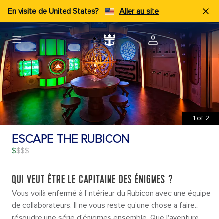
En visite de United States?
Aller au site
1
of
2
ESCAPE THE RUBICON
$
QUI VEUT ÊTRE LE CAPITAINE DES ÉNIGMES ?
Vous voilà enfermé à l'intérieur du Rubicon avec une équipe
de collaborateurs. Il ne vous reste qu'une chose à faire...
résoudre une série d'énigmes ensemble. Que l'aventure