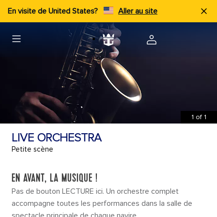
En visite de United States?
Aller au site
1
of
1
LIVE ORCHESTRA
Petite scène
EN AVANT, LA MUSIQUE !
Pas de bouton LECTURE ici. Un orchestre complet
accompagne toutes les performances dans la salle de
spectacle principale de chaque navire.