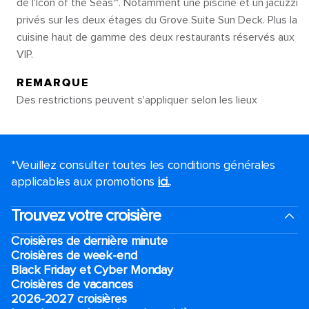
de l'Icon of the Seas℠. Notamment une piscine et un jacuzzi
privés sur les deux étages du Grove Suite Sun Deck. Plus la
cuisine haut de gamme des deux restaurants réservés aux
VIP.
REMARQUE
Des restrictions peuvent s'appliquer selon les lieux
*Veuillez consulter toutes les conditions générales
applicables aux promotions
ici.
.
Trouvez votre croisière
Croisières de dernière minute
Croisières de week-end
Black Friday et Cyber Monday
Croisières de vacances
2026-2027 croisières