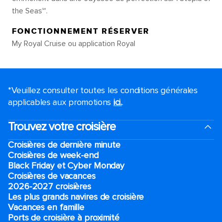
the Seas℠.
FONCTIONNEMENT RÉSERVER
My Royal Cruise ou application Royal
*Veuillez consulter toutes les conditions générales
applicables aux promotions
ici.
.
Trouvez votre croisière
Croisières de dernière minute
Croisières de week-end
Black Friday et Cyber Monday
Croisières de vacances
2026-2027 croisières
Les plus grands navires de croisière
Vacances en famille
Ports de croisière à proximité