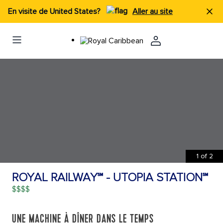
En visite de United States?
Aller au site
1
of
2
ROYAL RAILWAY℠ - UTOPIA STATION℠
$$$$
UNE MACHINE À DÎNER DANS LE TEMPS