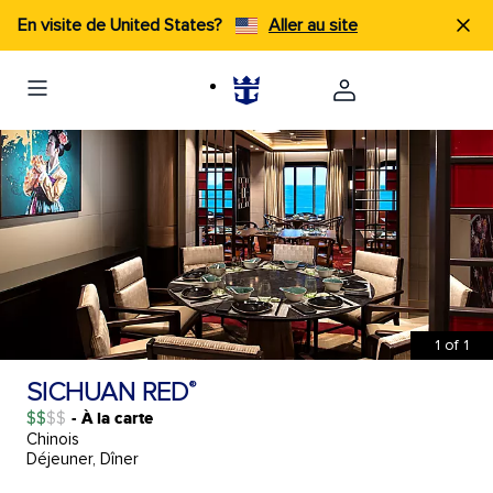
En visite de United States?
Aller au site
1
of
1
SICHUAN RED
®
$$
- À la carte
Chinois
Déjeuner, Dîner