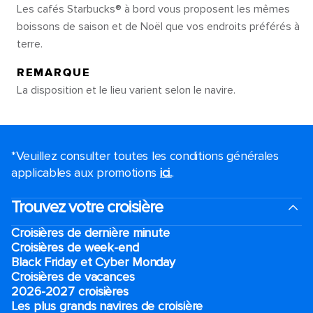
Les cafés Starbucks® à bord vous proposent les mêmes
boissons de saison et de Noël que vos endroits préférés à
terre.
REMARQUE
La disposition et le lieu varient selon le navire.
*Veuillez consulter toutes les conditions générales
applicables aux promotions
ici.
.
Trouvez votre croisière
Croisières de dernière minute
Croisières de week-end
Black Friday et Cyber Monday
Croisières de vacances
2026-2027 croisières
Les plus grands navires de croisière