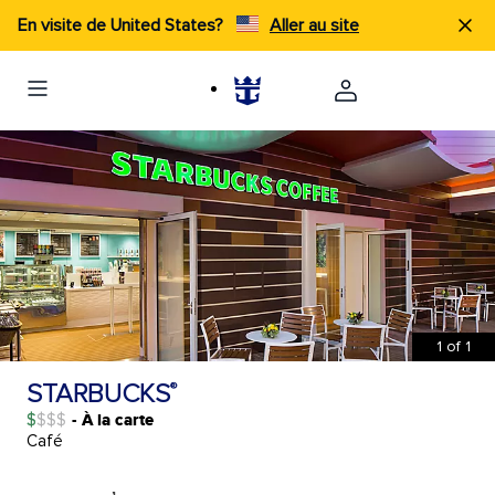
En visite de United States?
Aller au site
1
of
1
STARBUCKS
®
$
- À la carte
Café