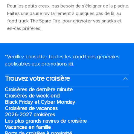
Pour les petits creux, pas besoin de s'éloigner de la piscine.
Faites une pause ravitaillement à quelques pas de là, au
food truck The Spare Tire, pour grignoter vos snacks et
en-cas préférés.
*Veuillez consulter toutes les conditions générales
applicables aux promotions
ici.
.
Trouvez votre croisière
Croisières de dernière minute
Croisières de week-end
Black Friday et Cyber Monday
Croisières de vacances
2026-2027 croisières
Les plus grands navires de croisière
Vacances en famille
Ports de croisière à proximité