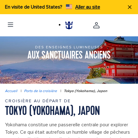
En visite de United States?
Aller au site
DES ENSEIGNES LUMINEUSES
AUX SANCTUAIRES ANCIENS
Accueil
|
Ports de la croisière
|
Tokyo (Yokohama), Japon
CROISIÈRE AU DÉPART DE
TOKYO (YOKOHAMA), JAPON
Yokohama constitue une passerelle centrale pour explorer
Tokyo. Ce qui était autrefois un humble village de pêcheurs