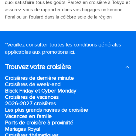
quoi satisfaire tous les goûts. Partez en croisière à Tokyo et
assurez-vous de rapporter dans vos bagages un kimono
floral ou un foulard dans la célèbre soie de la région.
*Veuillez consulter toutes les conditions générales
applicables aux promotions
ici.
.
Trouvez votre croisière
Croisières de dernière minute
Croisières de week-end
Black Friday et Cyber Monday
Croisières de vacances
2026-2027 croisières
Les plus grands navires de croisière
Vacances en famille
Ports de croisière à proximité
Mariages Royal
Croisières thématiques