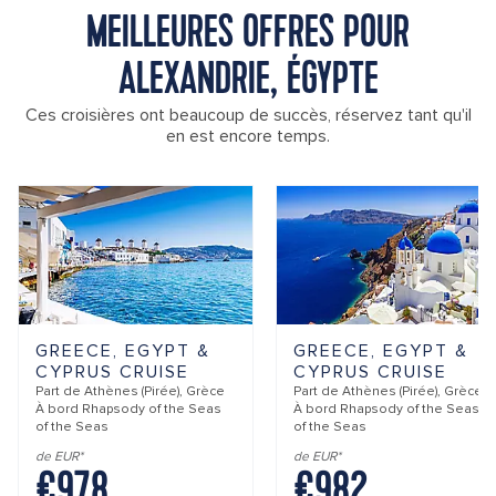
MEILLEURES OFFRES POUR
ALEXANDRIE, ÉGYPTE
Ces croisières ont beaucoup de succès, réservez tant qu'il
en est encore temps.
GREECE, EGYPT &
GREECE, EGYPT &
CYPRUS CRUISE
CYPRUS CRUISE
Part de
Athènes (Pirée), Grèce
Part de
Athènes (Pirée), Grèce
À bord
Rhapsody of the Seas
À bord
Rhapsody of the Seas
of the Seas
of the Seas
de EUR*
de EUR*
€978
€982