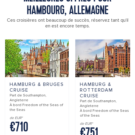
HAMBOURG, ALLEMAGNE
Ces croisières ont beaucoup de succès, réservez tant qu'il
en est encore temps.
HAMBURG & BRUGES
HAMBURG &
CRUISE
ROTTERDAM
CRUISE
Part de
Southampton,
Angleterre
Part de
Southampton,
À bord
Freedom of the Seas of
Angleterre
the Seas
À bord
Freedom of the Seas
of the Seas
de EUR*
€710
de EUR*
€751