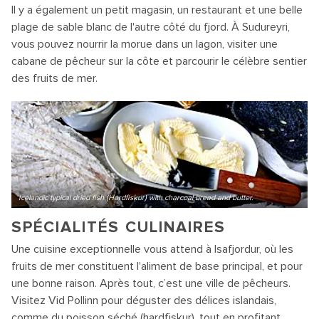
Il y a également un petit magasin, un restaurant et une belle
plage de sable blanc de l'autre côté du fjord. À Sudureyri,
vous pouvez nourrir la morue dans un lagon, visiter une
cabane de pêcheur sur la côte et parcourir le célèbre sentier
des fruits de mer.
Icelandic typical dried fish (Hardfiskur) with charcoal bread and butter.
SPÉCIALITÉS CULINAIRES
Une cuisine exceptionnelle vous attend à Isafjordur, où les
fruits de mer constituent l'aliment de base principal, et pour
une bonne raison. Après tout, c’est une ville de pêcheurs.
Visitez Vid Pollinn pour déguster des délices islandais,
comme du poisson séché (hardfiskur), tout en profitant