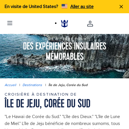
En visite de United States?
Aller au site
TOUS À TERRE POUR
DES EXPÉRIENCES INSULAIRES
MÉMORABLES
Accueil
|
Destinations
|
Île de Jeju, Corée du Sud
CROISIÈRE À DESTINATION DE
ÎLE DE JEJU, CORÉE DU SUD
"Le Hawaï de Corée du Sud." "L'île des Dieux." "L'île de Lune
de Miel." L'île de Jeju bénéficie de nombreux surnoms, tous