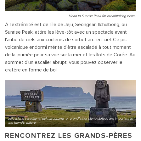
Head to Sunrise Peak for breathtaking views.
À l'extrémité est de l'île de Jeju, Seongsan Ilchulbong, ou
Sunrise Peak, attire les lève-tôt avec un spectacle avant
l'aube de ciels aux couleurs de sorbet arc-en-ciel. Ce pic
volcanique endormi mérite d'être escaladé à tout moment
de la journée pour sa vue sur la mer et les îlots de Corée. Au
sommet d'un escalier abrupt, vous pouvez observer le
cratère en forme de bol.
Jeju Island's tradtional dol hareubang, or grandfather stone statues are important to
the island's culture.
RENCONTREZ LES GRANDS-PÈRES