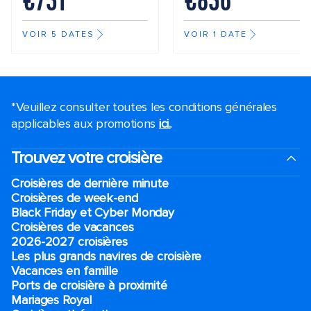
€731
€836
VOIR 5 DATES
VOIR 1 DATE
*Veuillez consulter toutes les conditions générales
applicables aux promotions
ici.
.
Trouvez votre croisière
Croisières de dernière minute
Croisières de week-end
Black Friday et Cyber Monday
Croisières de vacances
2026-2027 croisières
Les plus grands navires de croisière
Vacances en famille
Ports de croisière à proximité
Mariages Royal