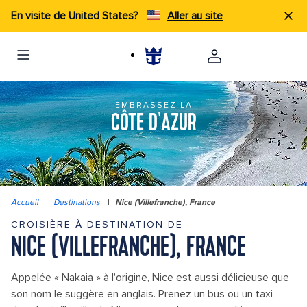
En visite de United States?
Aller au site
EMBRASSEZ LA
CÔTE D'AZUR
Accueil
|
Destinations
|
Nice (Villefranche), France
CROISIÈRE À DESTINATION DE
NICE (VILLEFRANCHE), FRANCE
Appelée « Nakaia » à l'origine, Nice est aussi délicieuse que
son nom le suggère en anglais. Prenez un bus ou un taxi