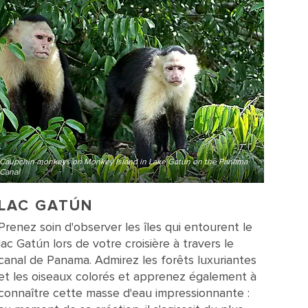
Caupchin monkeys on Monkey Island in Lake Gatun on the Panama
Canal
LAC GATÚN
Prenez soin d'observer les îles qui entourent le
lac Gatún lors de votre croisière à travers le
canal de Panama. Admirez les forêts luxuriantes
et les oiseaux colorés et apprenez également à
connaître cette masse d'eau impressionnante :