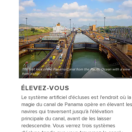
The first lock of the Panama Canal from the Pacific Ocean with a view
from a ship
ÉLEVEZ-VOUS
Le système artificiel d'écluses est l'endroit où la
magie du canal de Panama opère en élevant le
navires qui traversent jusqu'à l'élévation
principale du canal, avant de les laisser
redescendre. Vous verrez trois systèmes