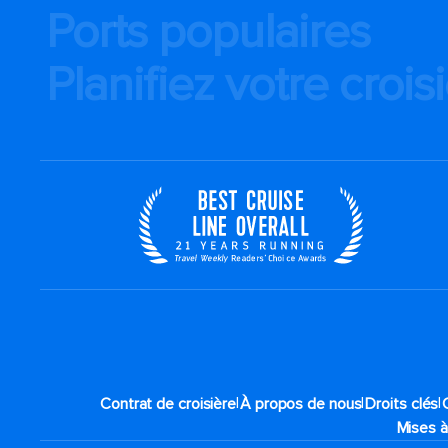
Ports populaires
Planifiez votre crois
|
|
|
Contrat de croisière
À propos de nous
Droits clés
Mises à