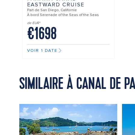
EASTWARD CRUISE
Part de
San Diego, Californie
À bord
Serenade of the Seas of the Seas
de EUR*
€1698
VOIR 1 DATE
SIMILAIRE À CANAL DE P