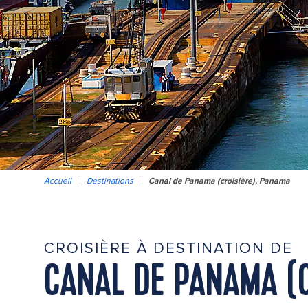
Accueil
|
Destinations
|
Canal de Panama (croisière), Panama
CROISIÈRE À DESTINATION DE
CANAL DE PANAMA (C