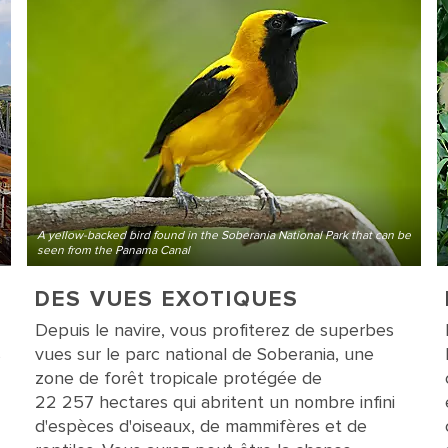
A yellow-backed bird found in the Soberania National Park that can be
seen from the Panama Canal
DES VUES EXOTIQUES
Depuis le navire, vous profiterez de superbes
s
vues sur le parc national de Soberania, une
zone de forêt tropicale protégée de
22 257 hectares qui abritent un nombre infini
d'espèces d'oiseaux, de mammifères et de