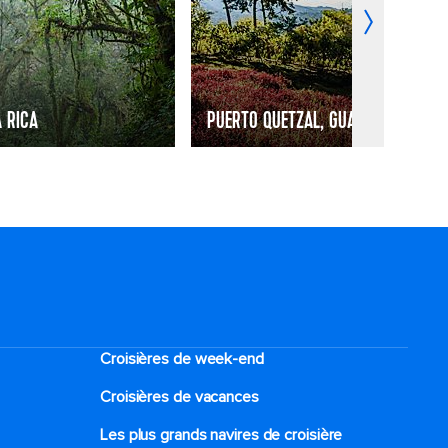
 RICA
PUERTO QUETZAL, GUATEMALA
Croisières de week-end
Croisières de vacances
Les plus grands navires de croisière