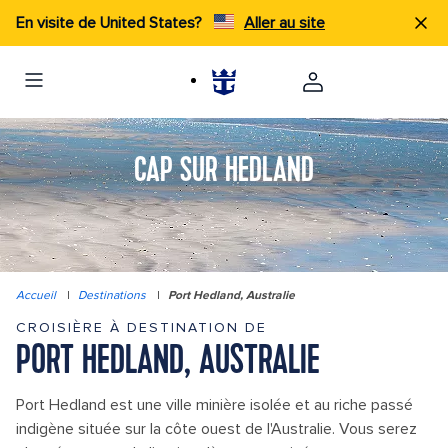
En visite de United States?
Aller au site
CAP SUR HEDLAND
Accueil
|
Destinations
|
Port Hedland, Australie
CROISIÈRE À DESTINATION DE
PORT HEDLAND, AUSTRALIE
Port Hedland est une ville minière isolée et au riche passé
indigène située sur la côte ouest de l'Australie. Vous serez