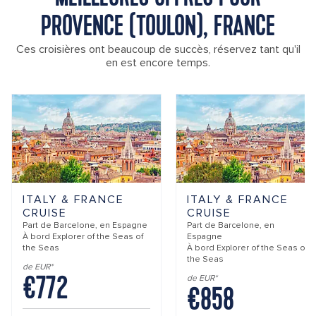
PROVENCE (TOULON), FRANCE
Ces croisières ont beaucoup de succès, réservez tant qu'il
en est encore temps.
ITALY & FRANCE
ITALY & FRANCE
CRUISE
CRUISE
Part de
Barcelone, en Espagne
Part de
Barcelone, en
À bord
Explorer of the Seas of
Espagne
the Seas
À bord
Explorer of the Seas of
the Seas
de EUR*
€772
de EUR*
€858