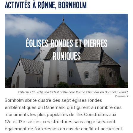
ACTIVITÉS À RØNNE, BORNHOLM
ÉGLISES RONDES ET PIERRES
RUNIQUES
Osterlars Church), the Oldest of the Four Round Churches on Bornholm Island,
Denmark
Bornholm abrite quatre des sept églises rondes
emblématiques du Danemark, qui figurent au nombre des
monuments les plus populaires de l'île. Construites aux
12e et 13e siècles, ces structures sans angle servaient
également de forteresses en cas de conflit et accueillent