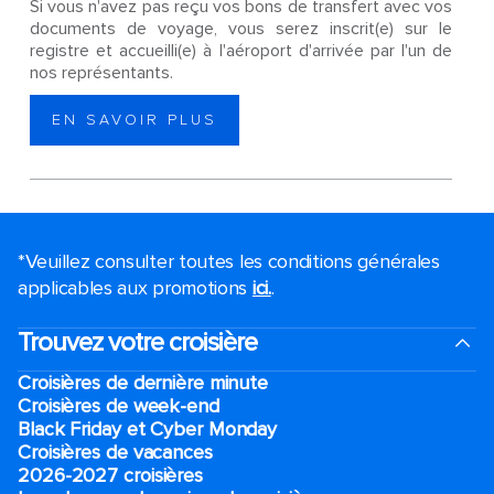
Si vous n'avez pas reçu vos bons de transfert avec vos
documents de voyage, vous serez inscrit(e) sur le
registre et accueilli(e) à l'aéroport d'arrivée par l'un de
nos représentants.
EN SAVOIR PLUS
*Veuillez consulter toutes les conditions générales
applicables aux promotions
ici.
.
Trouvez votre croisière
Croisières de dernière minute
Croisières de week-end
Black Friday et Cyber Monday
Croisières de vacances
2026-2027 croisières