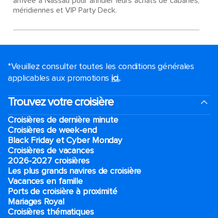
arrivée à Nassau pour annuler leurs achats de cabanes,
méridiennes et VIP Party Deck.
*Veuillez consulter toutes les conditions générales
applicables aux promotions
ici.
.
Trouvez votre croisière
Croisières de dernière minute
Croisières de week-end
Black Friday et Cyber Monday
Croisières de vacances
2026-2027 croisières
Les plus grands navires de croisière
Vacances en famille
Ports de croisière à proximité
Mariages Royal
Croisières thématiques