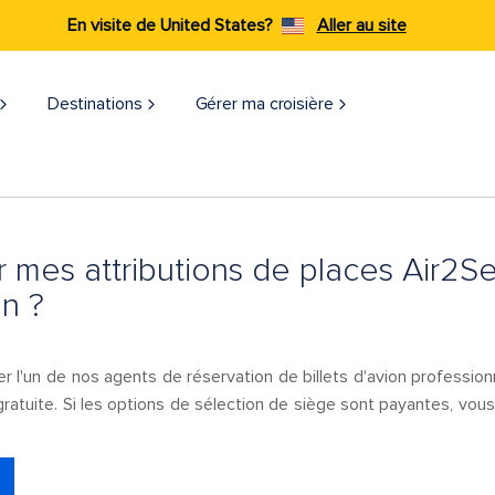
En visite de United States?
Aller au site
Destinations
Gérer ma croisière
r mes attributions de places Air2Se
n ?
er l'un de nos agents de réservation de billets d'avion professionn
 gratuite. Si les options de sélection de siège sont payantes, v